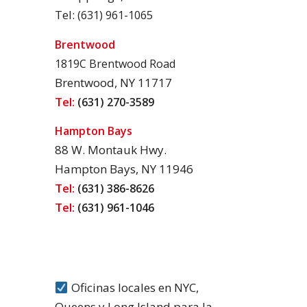
Tel:
(631) 961-1065
Brentwood
1819C Brentwood Road
Brentwood, NY 11717
Tel:
(631) 270-3589
Hampton Bays
88 W. Montauk Hwy.
Hampton Bays, NY 11946
Tel:
(631) 386-8626
Tel:
(631) 961-1046
Oficinas locales en NYC,
Queens y Long Island para la