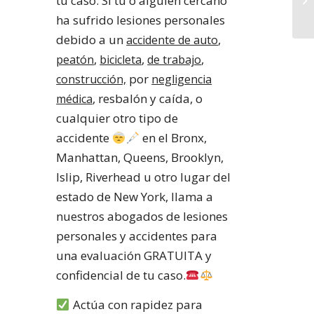
tu caso. Si tu o alguien cercano
ha sufrido lesiones personales
debido a un
,
accidente de auto
,
,
,
peatón
bicicleta
de trabajo
por
construcción,
negligencia
, resbalón y caída, o
médica
cualquier otro tipo de
accidente
en el Bronx,
Manhattan, Queens, Brooklyn,
Islip, Riverhead u otro lugar del
estado de New York, llama a
nuestros abogados de lesiones
personales y accidentes para
una evaluación GRATUITA y
confidencial de tu caso.
Actúa con rapidez para