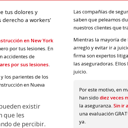
Las compañías de segur
e tus dolores y
saben que peleamos dur
s derecho a workers’
nuestros clientes que tr
Mientras la mayoría de 
nstrucción en New York
arreglo y evitar ir a ju
ro por tus lesiones. En
firma son expertos liti
on accidentes de
las aseguradoras. Ellos 
ares por sus lesiones
.
juicio.
y los parientes de los
onstrucción en Nueva
Por este motivo, en m
han sido
diez veces 
pueden existir
la aseguranza.
Sin ir 
una evaluación GRATU
n que les
ya.
ndo de percibir.