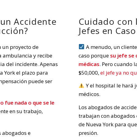
 un Accidente
Cuidado con 
ucción?
Jefes en Caso
en un proyecto de
A menudo, un cliente
a ambulancia y recibe
caso porque
su jefe se
ia del incidente. Apenas
médicas
. Pero cuando l
a York el plazo para
$50,000,
el jefe ya no q
mpensación puede ser
Y el hospital le hará 
médicos.
no fue nada o que se le
Los abogados de acciden
ente en su trabajo,
trabajan con abogados 
de Nueva York para que s
os abogados e
presión.