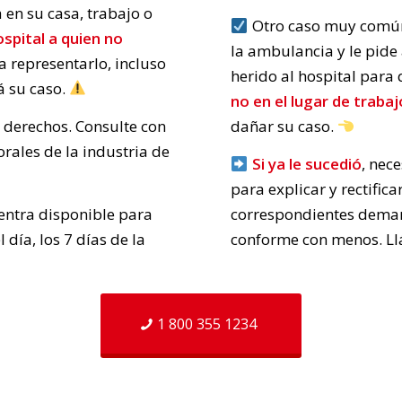
a en su casa, trabajo o
Otro caso muy común e
ospital a quien no
la ambulancia y le pide
 representarlo, incluso
herido al hospital para 
rá su caso.
no en el lugar de trabaj
e derechos. Consulte con
dañar su caso.
rales de la industria de
Si ya le sucedió
, nec
para explicar y rectifica
uentra disponible para
correspondientes demand
 día, los 7 días de la
conforme con menos. L
1 800 355 1234