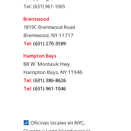
Tel:
(631) 961-1065
Brentwood
1819C Brentwood Road
Brentwood, NY 11717
Tel:
(631) 270-3589
Hampton Bays
88 W. Montauk Hwy.
Hampton Bays, NY 11946
Tel:
(631) 386-8626
Tel:
(631) 961-1046
Oficinas locales en NYC,
Queens y Long Island para la