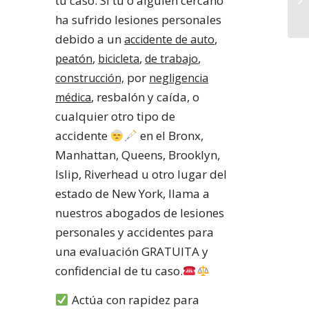
tu caso. Si tu o alguien cercano
ha sufrido lesiones personales
debido a un
,
accidente de auto
,
,
,
peatón
bicicleta
de trabajo
por
construcción,
negligencia
, resbalón y caída, o
médica
cualquier otro tipo de
accidente
en el Bronx,
Manhattan, Queens, Brooklyn,
Islip, Riverhead u otro lugar del
estado de New York, llama a
nuestros abogados de lesiones
personales y accidentes para
una evaluación GRATUITA y
confidencial de tu caso.
Actúa con rapidez para