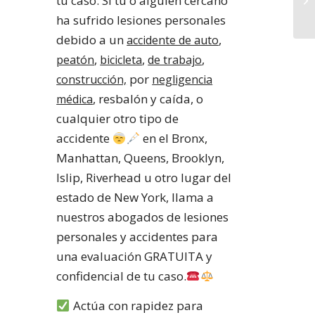
tu caso. Si tu o alguien cercano
ha sufrido lesiones personales
debido a un
,
accidente de auto
,
,
,
peatón
bicicleta
de trabajo
por
construcción,
negligencia
, resbalón y caída, o
médica
cualquier otro tipo de
accidente
en el Bronx,
Manhattan, Queens, Brooklyn,
Islip, Riverhead u otro lugar del
estado de New York, llama a
nuestros abogados de lesiones
personales y accidentes para
una evaluación GRATUITA y
confidencial de tu caso.
Actúa con rapidez para