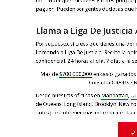
important que chequees y mires porque 
paguen. Pueden ser gentes dudosas que h
Llama a Liga De Justici
Por supuesto, si crees que tienes una d
llamando a Liga De Justicia. Recibe la opi
confidencial. 24 horas al día, 7 días a l
Mas de
$700,000,000
en casos ganados p
Consulta GRATIS • 
Desde nuestras oficinas en
Manhattan
,
Qu
de Queens, Long Island, Brooklyn, New Yo
antes para obtener más información. La co