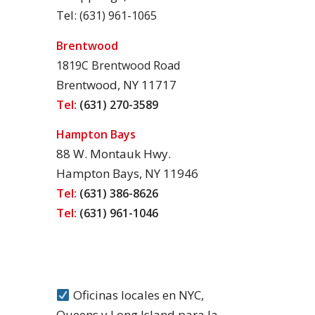
Tel:
(631) 961-1065
Brentwood
1819C Brentwood Road
Brentwood, NY 11717
Tel:
(631) 270-3589
Hampton Bays
88 W. Montauk Hwy.
Hampton Bays, NY 11946
Tel:
(631) 386-8626
Tel:
(631) 961-1046
Oficinas locales en NYC,
Queens y Long Island para la