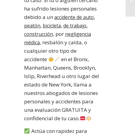
tu caso. Si tu o alguien cercano
ha sufrido lesiones personales
debido a un
,
accidente de auto
,
,
,
peatón
bicicleta
de trabajo
por
construcción,
negligencia
, resbalón y caída, o
médica
cualquier otro tipo de
accidente
en el Bronx,
Manhattan, Queens, Brooklyn,
Islip, Riverhead u otro lugar del
estado de New York, llama a
nuestros abogados de lesiones
personales y accidentes para
una evaluación GRATUITA y
confidencial de tu caso.
Actúa con rapidez para