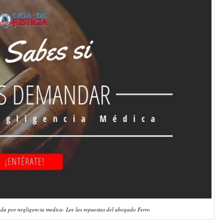
 por negligencia medica- Lee las repuestas del abogado Ferro